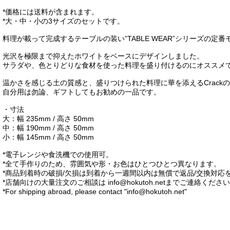
*価格には送料が含まれます。
*大・中・小の3サイズのセットです。
料理が載って完成するテーブルの装い”TABLE WEAR”シリーズの定
光沢を極限まで抑えたホワイトをベースにデザインしました。
サラダや、色とりどりな食材を使った料理を盛り付けるのにオススメ
温かさを感じる土の質感と、盛りつけられた料理に華を添えるCrack
自分用は勿論、ギフトしてもお勧めの一品です。
・寸法
大：幅 235mm / 高さ 50mm
中：幅 190mm / 高さ 50mm
小：幅 145mm / 高さ 50mm
*電子レンジや食洗機での使用可。
*全て手作りのため、雰囲気や形・お色はひとつひとつ異なります。
*商品到着時の破損/欠損は到着から一週間以内は無償で返品/交換対応
*店舗向けの大量注文のご相談は
info@hokutoh.net
までご連絡ください
*For shipping abroad, please contact "
info@hokutoh.net
"