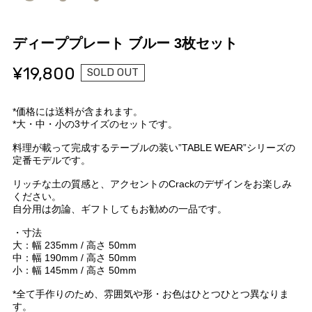
ディーププレート ブルー 3枚セット
¥19,800
SOLD OUT
*価格には送料が含まれます。
*大・中・小の3サイズのセットです。
料理が載って完成するテーブルの装い”TABLE WEAR”シリーズの
定番モデルです。
リッチな土の質感と、アクセントのCrackのデザインをお楽しみ
ください。
自分用は勿論、ギフトしてもお勧めの一品です。
・寸法
大：幅 235mm / 高さ 50mm
中：幅 190mm / 高さ 50mm
小：幅 145mm / 高さ 50mm
*全て手作りのため、雰囲気や形・お色はひとつひとつ異なりま
す。