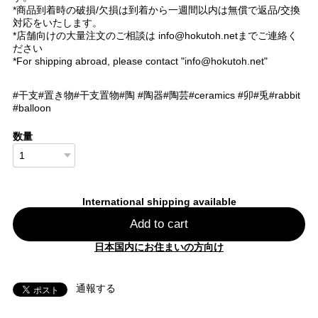
*商品到着時の破損/欠損は到着から一週間以内は無償で返品/交換
対応をいたします。
*店舗向けの大量注文のご相談は
info@hokutoh.net
までご連絡く
ださい
*For shipping abroad, please contact "
info@hokutoh.net
"
#干支#置き物#干支置物#陶 #陶器#陶芸#ceramics #卯#兎#rabbit
#balloon
数量
International shipping available
Add to cart
日本国内にお住まいの方向け
通報する