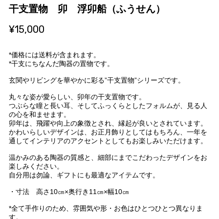
干支置物 卯 浮卯船（ふうせん）
¥15,000
*価格には送料が含まれます。
*干支にちなんだ陶器の置物です。
玄関やリビングを華やかに彩る”干支置物”シリーズです。
丸々な姿が愛らしい、卯年の干支置物です。
つぶらな瞳と長い耳、そしてふっくらとしたフォルムが、見る人
の心を和ませます。
卯年は、飛躍や向上の象徴とされ、縁起が良いとされています。
かわいらしいデザインは、お正月飾りとしてはもちろん、一年を
通してインテリアのアクセントとしてもお楽しみいただけます。
温かみのある陶器の質感と、細部にまでこだわったデザインをお
楽しみください。
自分用は勿論、ギフトにも最適なアイテムです。
・寸法 高さ10㎝×奥行き11㎝×幅10㎝
*全て手作りのため、雰囲気や形・お色はひとつひとつ異なりま
す。