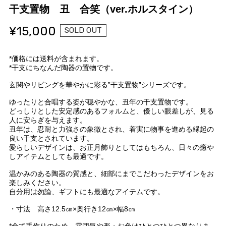
干支置物 丑 合笑（ver.ホルスタイン）
¥15,000
SOLD OUT
*価格には送料が含まれます。
*干支にちなんだ陶器の置物です。
玄関やリビングを華やかに彩る”干支置物”シリーズです。
ゆったりと合唱する姿が穏やかな、丑年の干支置物です。
どっしりとした安定感のあるフォルムと、優しい眼差しが、見る
人に安らぎを与えます。
丑年は、忍耐と力強さの象徴とされ、着実に物事を進める縁起の
良い干支とされています。
愛らしいデザインは、お正月飾りとしてはもちろん、日々の癒や
しアイテムとしても最適です。
温かみのある陶器の質感と、細部にまでこだわったデザインをお
楽しみください。
自分用は勿論、ギフトにも最適なアイテムです。
・寸法 高さ12.5㎝×奥行き12㎝×幅8㎝
*全て手作りのため、雰囲気や形・お色はひとつひとつ異なりま